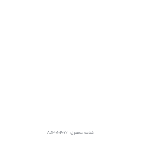
شناسه محصول:
ADP-01040701