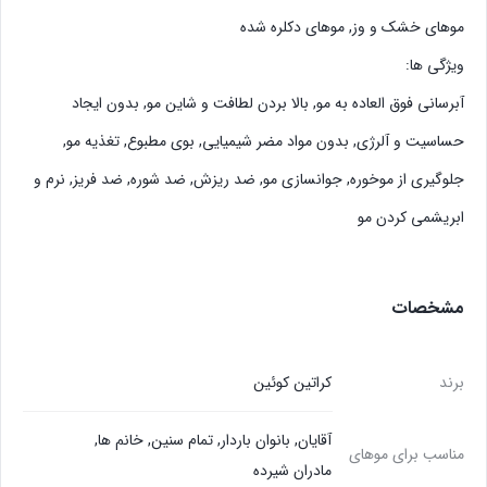
موهای خشک و وز, موهای دکلره شده
ویژگی ها:
آبرساني فوق العاده به مو, بالا بردن لطافت و شاین مو, بدون ايجاد
حساسيت و آلرژي, بدون مواد مضر شيميايي, بوي مطبوع, تغذیه مو,
جلوگیری از موخوره, جوانسازي مو, ضد ريزش, ضد شوره, ضد فریز, نرم و
ابريشمي كردن مو
مشخصات
برند
کراتین کوئین
آقایان
,
بانوان باردار
,
تمام سنين
,
خانم ها
,
مناسب برای موهای
مادران شیرده