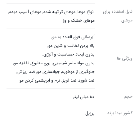
قابل استفاده برای
انواع موها
,
موهاي كراتينه شده
,
موهای آسیب دیده
,
موهای
موهای خشک و وز
آبرساني فوق العاده به مو
,
بالا بردن لطافت و شاین مو
,
بدون ايجاد حساسيت و آلرژي
,
ویژگی ها
بدون مواد مضر شيميايي
,
بوي مطبوع
,
تغذیه مو
,
جلوگیری از موخوره
,
جوانسازي مو
,
ضد ريزش
,
ضد شوره
,
ضد فریز
,
نرم و ابريشمي كردن مو
حجم
100 میلی لیتر
کشور مبدا برند
برزیل