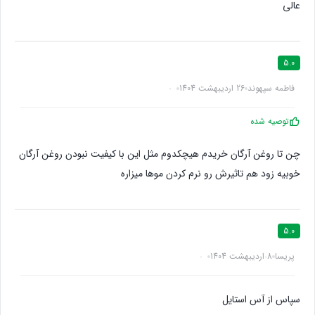
عالی
5.0
فاطمه سپهوند
26 اردیبهشت 1404
توصیه شده
چن تا روغن آرگان خریدم هیچکدوم مثل این با کیفیت نبودن روغن آرگان
خوبیه زود هم تاثیرش رو نرم کردن موها میزاره
5.0
پریسا
8 اردیبهشت 1404
سپاس از آس استایل