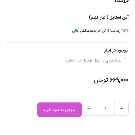
فروشنده
آس استایل (انبار قشم)
94%
رضایت از کل خریدها
عملکرد
عالی
موجود در انبار
بسته بندی و ارسال توسط آس استایل
669,000
تومان
+
-
افزودن به سبد خرید
روغن
آرگان
برند