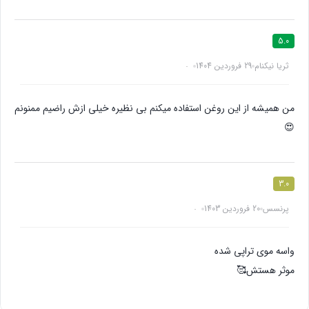
5.0
ثریا نیکنام
29 فروردین 1404
من همیشه از این روغن استفاده میکنم بی نظیره خیلی ازش راضیم ممنونم
😍
3.0
پرنسس
20 فروردین 1403
واسه موی تراپی شده
موثر هستش🥰