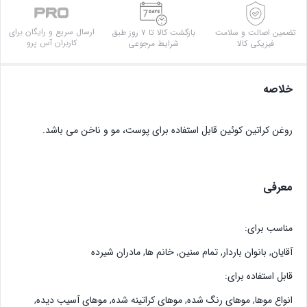
کراتین
کوئین
ارسال سریع و رایگان برای
تضمین اصالت و سلامت
بازگشت کالا تا ۷ روز طبق
حجم
کاربران آس پرو
فیزیکی کالا
شرایط مرجوعی
100
میلی
خلاصه
لیتر
عدد
روغن کراتین کوئین قابل استفاده برای پوست، مو و ناخن می باشد.
معرفی
مناسب برای:
آقایان, بانوان باردار, تمام سنين, خانم ها, مادران شیرده
قابل استفاده برای:
انواع موها, موهاي رنگ شده, موهاي كراتينه شده, موهای آسیب دیده,