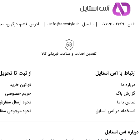
تلفن:
076-91014649
ایمیل:
info@acestyle.ir
آدرس: قشم، درگهان، مجتمع تجا
تضمین اصالت و سلامت فیزیکی کالا
ارتباط با آس استایل
از ثبت تا تحوی
درباره ما
قوانین خرید
گزارش باگ
حریم خصوصی
تماس با ما
نحوه ارسال سفارش
استخدام در آس استایل
نحوه مرجوعی سف
درباره آس استایل