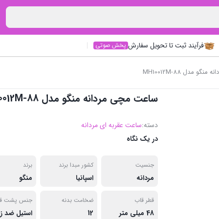
فرآیند ثبت تا تحویل سفارش
پخش صوتی
و مدل MH10012M-88
ساعت مچی مردانه منگو مدل MH10012M-88
دسته:
ساعت عقربه ای مردانه
در یک نگاه
جنسیت
کشور مبدا برند
برند
مردانه
اسپانیا
منگو
قطر قاب
ضخامت بدنه
جنس پشت قا
48 میلی متر
12
استیل ضد ز