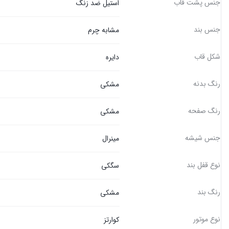
جنس پشت قاب
استیل ضد زنگ
جنس بند
مشابه چرم
شکل قاب
دایره
رنگ بدنه
مشکی
رنگ صفحه
مشکی
جنس شیشه
مینرال
نوع قفل بند
سگکی
رنگ بند
مشکی
نوع موتور
کوارتز