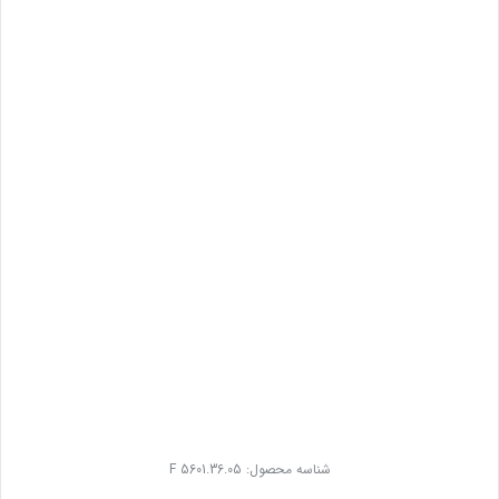
شناسه محصول:
F 5601.36.05