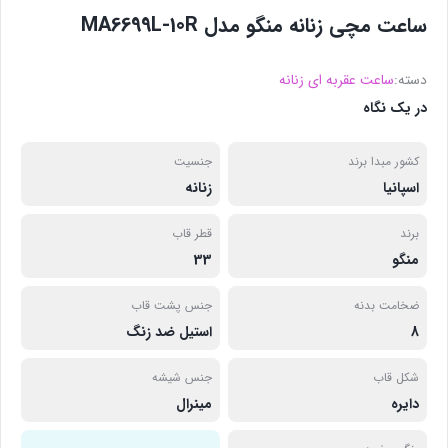
ساعت مچی زنانه منگو مدل MA6699L-10R
دسته:
ساعت عقربه ای زنانه
در یک نگاه
کشور مبدا برند
جنسیت
اسپانیا
زنانه
برند
قطر قاب
منگو
33
ضخامت بدنه
جنس پشت قاب
8
استیل ضد زنگ
شکل قاب
جنس شیشه
دایره
مینرال