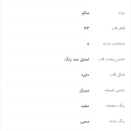
برند
منگو
قطر قاب
33
ضخامت بدنه
8
جنس پشت قاب
استیل ضد زنگ
شکل قاب
دایره
جنس شیشه
مینرال
رنگ صفحه
سفید
رنگ بدنه
مسی