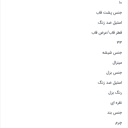
10
جنس پشت قاب
استیل ضد زنگ
قطر قاب/عرض قاب
33
جنس شیشه
مینرال
جنس بزل
استیل ضد زنگ
رنگ بزل
نقره ای
جنس بند
چرم