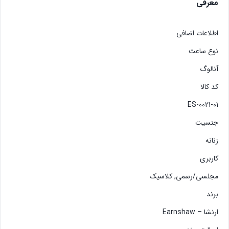
معرفی
اطلاعات اضافی
نوع ساعت
آنالوگ
کد کالا
ES-0021-01
جنسیت
زنانه
کاربری
مجلسی/رسمی, کلاسیک
برند
ارنشا – Earnshaw