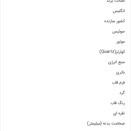
اصالت برند
انگلیس
کشور سازنده
سوئیس
موتور
کوارتز(Quartz)
منبع انرژی
باتری
فرم قاب
گرد
رنگ قاب
نقره ای
ضخامت بدنه (میلیمتر)