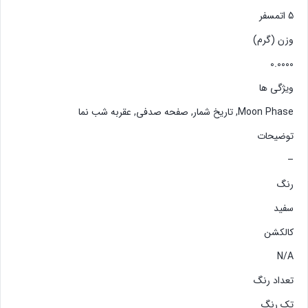
5 اتمسفر
وزن (گرم)
0.0000
ویژگی ها
Moon Phase, تاریخ شمار, صفحه صدفی, عقربه شب نما
توضیحات
–
رنگ
سفید
کالکشن
N/A
تعداد رنگ
تک رنگ