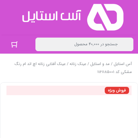
آس استایل
/
مد و استایل
/
عینک زنانه
/ عینک آفتابی زنانه اچ اند ام رنگ
مشکی کد 1161185001
فروش ویژه