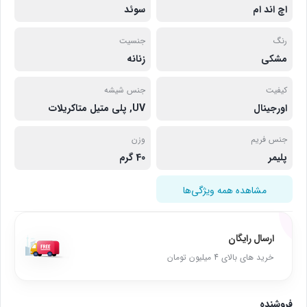
اچ اند ام
سوئد
رنگ
جنسیت
مشکی
زنانه
کیفیت
جنس شیشه
اورجینال
UV, پلی متیل متاکریلات
جنس فریم
وزن
پلیمر
40 گرم
مشاهده همه ویژگی‌ها
ارسال رایگان
خرید های بالای 4 میلیون تومان
فروشنده