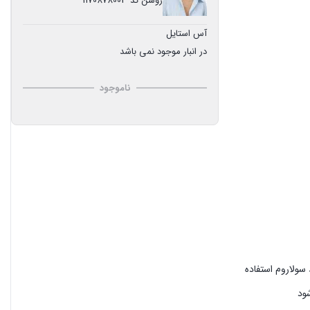
روشن کد 1170878003
آس استایل
در انبار موجود نمی باشد
ناموجود
سولاروم استفاده
ود