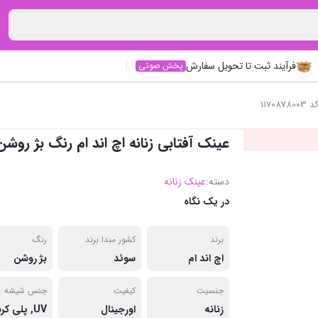
فرآیند ثبت تا تحویل سفارش
پخش صوتی
117
عینک آفتابی زنانه اچ اند ام رنگ بژ روشن کد 78003
دسته:
عینک زنانه
در یک نگاه
برند
کشور مبدا برند
رنگ
اچ اند ام
سوئد
بژ روشن
جنسیت
کیفیت
جنس شیشه
زنانه
اورجینال
UV, پلی کربنات