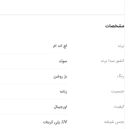
مشخصات
برند
اچ اند ام
کشور مبدا برند
سوئد
رنگ
بژ روشن
جنسیت
زنانه
کیفیت
اورجینال
جنس شیشه
UV, پلی کربنات