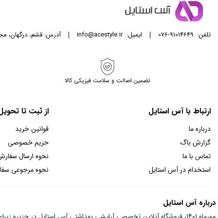
تلفن:
076-91014649
ایمیل:
info@acestyle.ir
آدرس: قشم، درگهان، مجتمع تجا
تضمین اصالت و سلامت فیزیکی کالا
ارتباط با آس استایل
از ثبت تا تحوی
درباره ما
قوانین خرید
گزارش باگ
حریم خصوصی
تماس با ما
نحوه ارسال سفارش
استخدام در آس استایل
نحوه مرجوعی سف
درباره آس استایل
مهرماه 1401، فروشگاه آنلاین تخصصی آرایشی بهداشتی آس استایل در جزیره زیبای قشم متولد شد و از همان ابتدا با هدف قرار دادن ارائه بهترین قیمت و تضمین اصالت کالا توانست به جایگاه ویژه‌ای دست یابد.