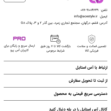
تلفن:
076-91014649
ایمیل:
info@acestyle.ir
آدرس: قشم، درگهان، مجتمع تجاری زمرد، بین گذر 2 و 3، پلاک G8
ارسال سریع و رایگان برای
تضمین اصالت و سلامت
بازگشت کالا تا ۷ روز طبق
کاربران آس پرو
فیزیکی کالا
شرایط مرجوعی
ارتباط با آس استایل
از ثبت تا تحویل سفارش
دسترسی سریع قیمتی به محصول
کانال آس استایل را در بله دنبال کنید