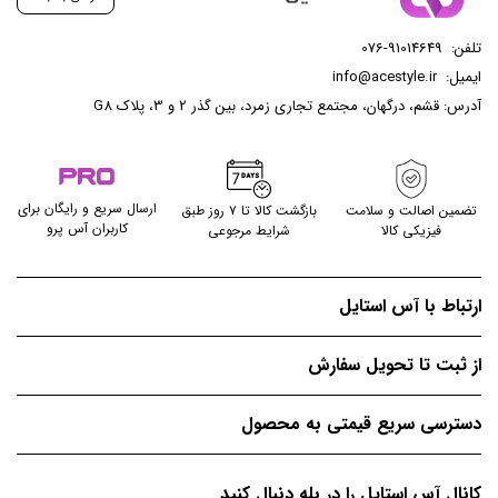
تلفن:
076-91014649
ایمیل:
info@acestyle.ir
آدرس: قشم، درگهان، مجتمع تجاری زمرد، بین گذر 2 و 3، پلاک G8
ارسال سریع و رایگان برای
تضمین اصالت و سلامت
بازگشت کالا تا ۷ روز طبق
کاربران آس پرو
فیزیکی کالا
شرایط مرجوعی
ارتباط با آس استایل
از ثبت تا تحویل سفارش
دسترسی سریع قیمتی به محصول
کانال آس استایل را در بله دنبال کنید