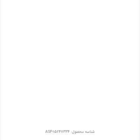
شناسه محصول:
ASP-15247334