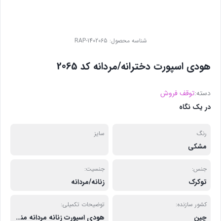
شناسه محصول:
RAP-1402065
هودی اسپورت دخترانه/مردانه کد 2065
دسته:
توقف فروش
در یک نگاه
رنگ
سایز
مشکی
جنس:
جنسیت:
توکرک
زنانه/مردانه
کشور سازنده:
توضیحات تکمیلی:
چین
هودی اسپورت زنانه مردانه مناسیب دو سایز 36 و 38 میباشد این محصول را میتوانید آقا و خانم با یکدیگر ست کنید