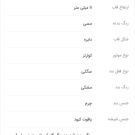
ارتفاع قاب
11 میلی متر
رنگ بدنه
مسی
شکل قاب
دایره
نوع موتور
کوارتز
نوع قفل بند
سگکی
رنگ بند
مشکی
جنس بند
چرم
جنس شیشه
یاقوت کبود