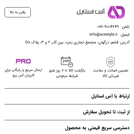
رفتن به بالا
تلفن:
076-91014649
ایمیل:
info@acestyle.ir
آدرس: قشم، درگهان، مجتمع تجاری زمرد، بین گذر 2 و 3، پلاک G8
ارسال سریع و رایگان برای
تضمین اصالت و سلامت
بازگشت کالا تا ۷ روز طبق
کاربران آس پرو
فیزیکی کالا
شرایط مرجوعی
ارتباط با آس استایل
از ثبت تا تحویل سفارش
دسترسی سریع قیمتی به محصول