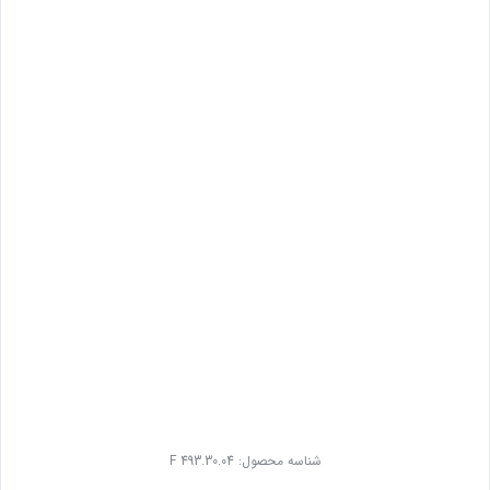
شناسه محصول:
F 493.30.04