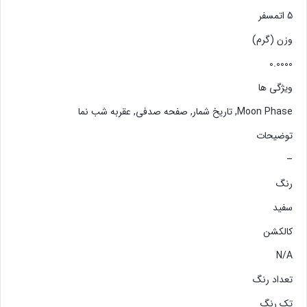
5 اتمسفر
وزن (گرم)
0.0000
ویژگی ها
Moon Phase, تاریخ شمار, صفحه صدفی, عقربه شب نما
توضیحات
–
رنگ
سفید
کالکشن
N/A
تعداد رنگ
تک رنگ