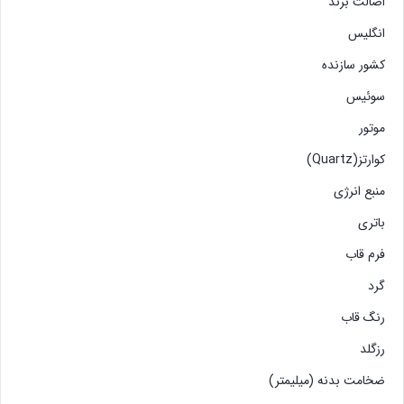
اصالت برند
انگلیس
کشور سازنده
سوئیس
موتور
کوارتز(Quartz)
منبع انرژی
باتری
فرم قاب
گرد
رنگ قاب
رزگلد
ضخامت بدنه (میلیمتر)