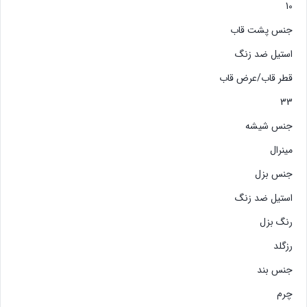
10
جنس پشت قاب
استیل ضد زنگ
قطر قاب/عرض قاب
33
جنس شیشه
مینرال
جنس بزل
استیل ضد زنگ
رنگ بزل
رزگلد
جنس بند
چرم