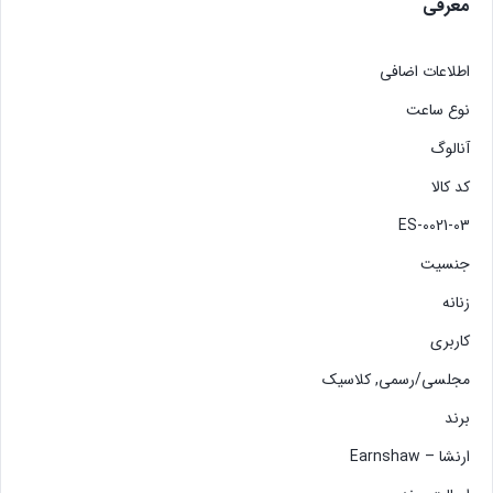
معرفی
اطلاعات اضافی
نوع ساعت
آنالوگ
کد کالا
ES-0021-03
جنسیت
زنانه
کاربری
مجلسی/رسمی, کلاسیک
برند
ارنشا – Earnshaw