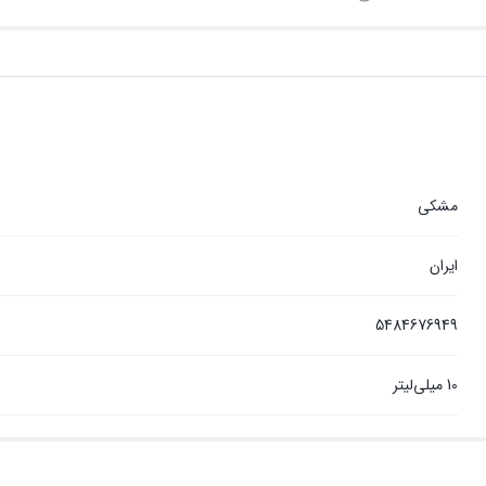
مشکی
ایران
5484676949
10 میلی‌لیتر