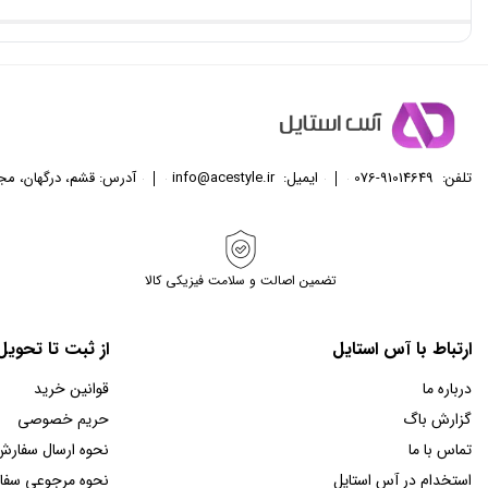
تلفن:
076-91014649
ایمیل:
info@acestyle.ir
آدرس: قشم، درگهان، مجتمع تجا
تضمین اصالت و سلامت فیزیکی کالا
ارتباط با آس استایل
از ثبت تا تحوی
درباره ما
قوانین خرید
گزارش باگ
حریم خصوصی
تماس با ما
نحوه ارسال سفارش
استخدام در آس استایل
نحوه مرجوعی سف