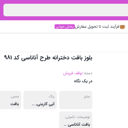
فرآیند ثبت تا تحویل سفارش
پخش صوتی
بلوز بافت دخترانه طرح آناناسی کد 981
دسته:
توقف فروش
در یک نگاه
سایز
رنگ
جنس:
آبی کاربنی
,
آبی نفتی
,
زرد
بافت
,
سفید
,
توضیحات تکمیلی:
بافت آناناسی طرح روی کار دوخت میباشد این مدل بافت فری سایز میباشد و کشسانی دارد و سایزهای 38 تا 44 را ساپورت میکند