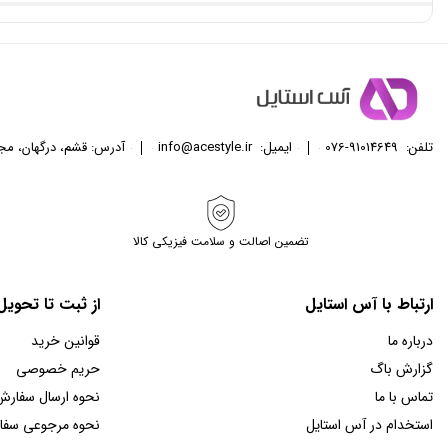
تلفن:
076-91014649
ایمیل:
info@acestyle.ir
آدرس: قشم، درگهان، مجتمع تجا
تضمین اصالت و سلامت فیزیکی کالا
ارتباط با آس استایل
از ثبت تا تحوی
درباره ما
قوانین خرید
گزارش باگ
حریم خصوصی
تماس با ما
نحوه ارسال سفارش
استخدام در آس استایل
نحوه مرجوعی سف