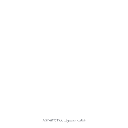
شناسه محصول:
ASP-11296488