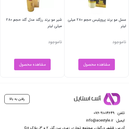
عسل مو برند پروپلیس حجم 280 میلی
شیر مو برند رزگلد مدل گلد حجم 280
لیتر
میلی لیتر
ناموجود
ناموجود
مشاهده محصول
مشاهده محصول
رفتن به بالا
تلفن:
076-91014649
ایمیل:
info@acestyle.ir
آدرس: قشم، درگهان، مجتمع تجاری زمرد، بین گذر 2 و 3، پلاک G8