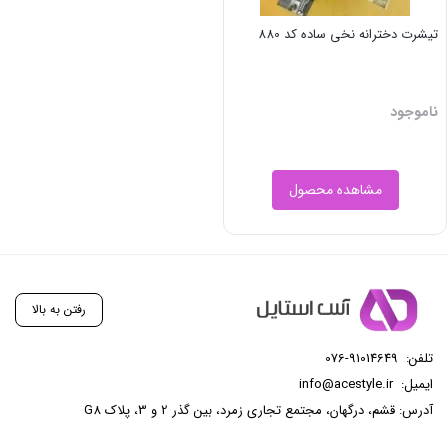
تیشرت دخترانه نخی ساده کد 880
ناموجود
مشاهده محصول
رفتن به بالا
تلفن:
076-91014649
ایمیل:
info@acestyle.ir
آدرس: قشم، درگهان، مجتمع تجاری زمرد، بین گذر 2 و 3، پلاک G8