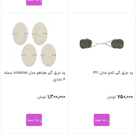
پد عرق گیر تادو مدل P21
پد عرق گیر هیاهو مدل solarise بسته
4 عددی
1,300,000
750,000
تومان
تومان
افزودن به سبد خرید
افزودن به سبد خرید