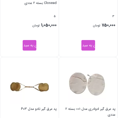
Closead بسته 2 عددی
5
3
1,050,000
750,000
تومان
تومان
افزودن به سبد خرید
افزودن به سبد خرید
پد عرق گیر ادوادری مدل 001 بسته 2
پد عرق گیر تادو مدل P03
عددی