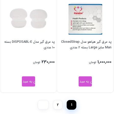
پد عرق گیر هیاهو مدل ClosedStrap
پد عرق گیر مدل DISPOSABL-E بسته
Man سایز Large بسته 2 عددی
10 عددی
230,000
1,000,000
تومان
تومان
افزودن به سبد خرید
افزودن به سبد خرید
2
1